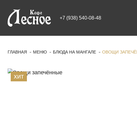
+7 (938) 540-08-48
ГЛАВНАЯ
МЕНЮ
БЛЮДА НА МАНГАЛЕ
ОВОЩИ ЗАПЕЧ
Заказать
хит
Овощи
запечённые
|
Кафе
"Лесное"