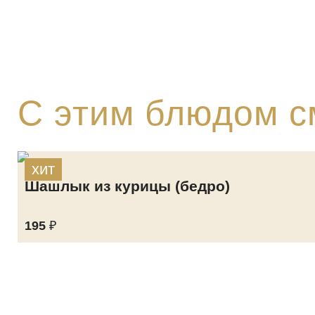
C этим блюдом с
хит
Шашлык из курицы (бедро)
195
₽